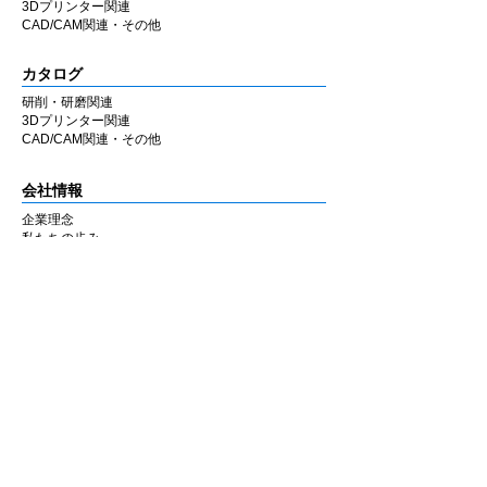
3Dプリンター関連
CAD/CAM関連・その他
カタログ
研削・研磨関連
3Dプリンター関連
CAD/CAM関連・その他
会社情報
企業理念
私たちの歩み
​経営陣について
会社概要
​販売店
​お知らせ
お知らせ
ニュース&レポート
展示会・セミナー情報
お問い合わせ