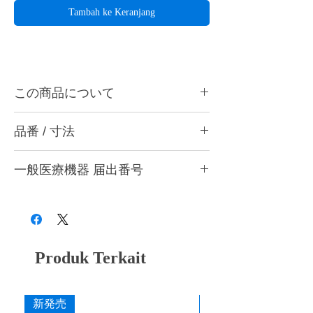
Tambah ke Keranjang
この商品について
ハーディアロイバー TC-23は床、クラウン
品番 / 寸法
の形態修正、気泡削除、石こうのトリミング
などに最適です。ハンドピース用。
品番
一般医療機器 届出番号
ハーディアロイバーとは・・・
品番
色
刃の形状
切刃部にダイヤチタニットを採用。従来のカ
28B3X10005000001
ーバイトバーに代わる超微粒子の新合金でで
TC-23
シルバー
クロスカット
きているため、耐久性と耐摩耗性のみなら
ず、チタンを含むすべての歯科用補綴材料に
寸法
対しての切削性能が非常に優れています。
Produk Terkait
作業部径φ : 1.6mm
作業部全長 : 23.0mm
添付文書
最大回転数 : 15,000rpm
新発売
新発売