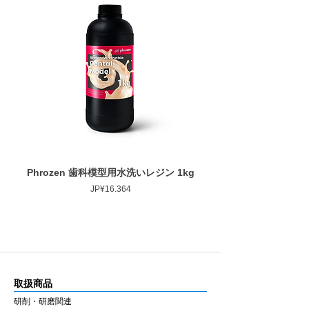
Phrozen 歯科模型用水洗いレジン 1kg
Phrozen ジンジバマスク
Harga
JP¥16.364
取扱商品
研削・研磨関連