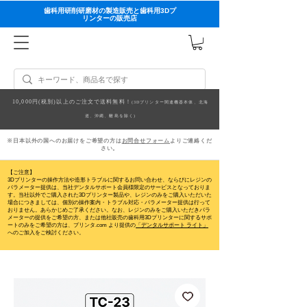
歯科用研削研磨材の製造販売と歯科用3Dプ
リンターの販売店
10,000円(税別)以上のご注文で送料無料！
(3Dプリンター関連機器本体、北海
道、沖縄、離島を除く)
※日本以外の国へのお届けをご希望の方は
お問合せフォーム
よりご連絡くだ
さい。
【ご注意】
3Dプリンターの操作方法や造形トラブルに関するお問い合わせ、ならびにレジンの
パラメーター提供は、当社デンタルサポート会員様限定のサービスとなっておりま
す。当社以外でご購入された3Dプリンター製品や、レジンのみをご購入いただいた
場合につきましては、個別の操作案内・トラブル対応・パラメーター提供は行って
おりません。
あらかじめご了承ください。なお、レジンのみをご購入いただきパラ
メーターの提供をご希望の方、または他社販売の歯科用3Dプリンターに関するサポ
ートのみをご希望の方は、プリンタ.com より提供の
「デンタルサポート ライト」
へのご加入をご検討ください。