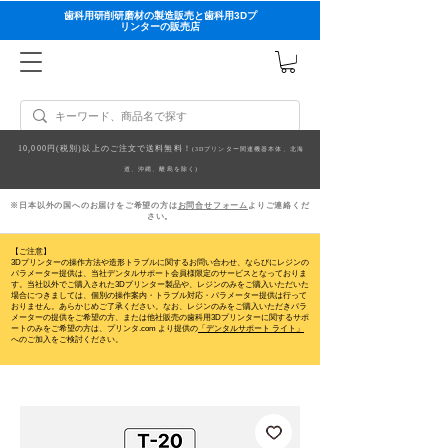
歯科用研削研磨材の製造販売と歯科用3Dプ
リンターの販売店
10,000円(税別)以上のご注文で送料無料！
(3Dプリンター関連機器本体、北海
道、沖縄、離島を除く)
※日本以外の国へのお届けをご希望の方は
お問合せフォーム
よりご連絡くだ
さい。
【ご注意】
3Dプリンターの操作方法や造形トラブルに関するお問い合わせ、ならびにレジンの
パラメーター提供は、当社デンタルサポート会員様限定のサービスとなっておりま
す。当社以外でご購入された3Dプリンター製品や、レジンのみをご購入いただいた
場合につきましては、個別の操作案内・トラブル対応・パラメーター提供は行って
おりません。
あらかじめご了承ください。なお、レジンのみをご購入いただきパラ
メーターの提供をご希望の方、または他社販売の歯科用3Dプリンターに関するサポ
ートのみをご希望の方は、プリンタ.com より提供の
「デンタルサポート ライト」
へのご加入をご検討ください。