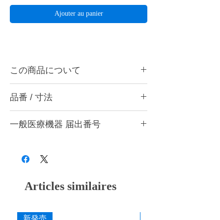
Ajouter au panier
この商品について
ハーディアロイバー T-20は金属、石こうな
品番 / 寸法
どの精密研削用に最適です。ハンドピース
用。
品
作業部
作業部
最高回転
入
一般医療機器 届出番号
ハーディアロイバーとは・・・
番
径
全長
数
数
切刃部にダイヤチタニットを採用。従来のカ
28B3X10005000001
ーバイトバーに代わる超微粒子の新合金でで
T-
1.0mm
4.0mm
30,000rpm
1
きているため、耐久性と耐摩耗性のみなら
10
本
ず、チタンを含むすべての歯科用補綴材料に
対しての切削性能が非常に優れています。
T-
1.2mm
4.4mm
30,000rpm
1
Articles similaires
12
本
T-
2.0mm
5.8mm
30,000rpm
1
新発売
新発売