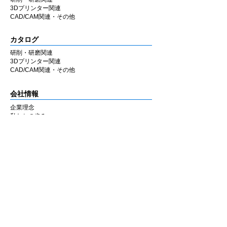
3Dプリンター関連
CAD/CAM関連・その他
カタログ
研削・研磨関連
3Dプリンター関連
CAD/CAM関連・その他
会社情報
企業理念
私たちの歩み
​経営陣について
会社概要
​販売店
​お知らせ
お知らせ
ニュース&レポート
展示会・セミナー情報
お問い合わせ