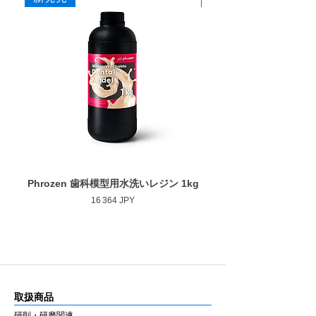
20
本
Phrozen 歯科模型用水洗いレジン 1kg
Phrozen ジンジバマスク
Prix
16 364 JPY
取扱商品
研削・研磨関連