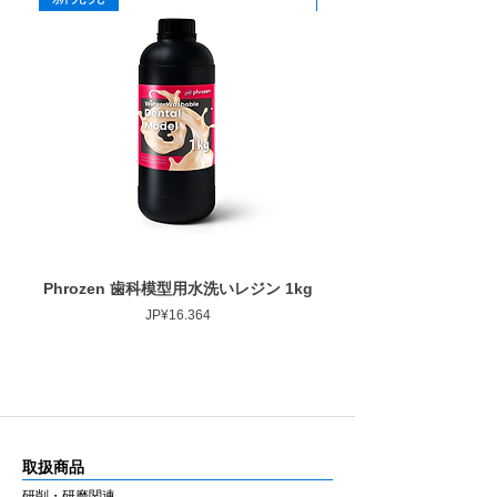
20
本
Phrozen 歯科模型用水洗いレジン 1kg
Phrozen ジンジバマスク
Harga
JP¥16.364
取扱商品
研削・研磨関連