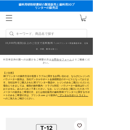
歯科用研削研磨材の製造販売と歯科用3Dプ
リンターの販売店
10,000円(税別)以上のご注文で送料無料！
(3Dプリンター関連機器本体、北海
道、沖縄、離島を除く)
※日本以外の国へのお届けをご希望の方は
お問合せフォーム
よりご連絡くだ
さい。
【ご注意】
3Dプリンターの操作方法や造形トラブルに関するお問い合わせ、ならびにレジンの
パラメーター提供は、当社デンタルサポート会員様限定のサービスとなっておりま
す。当社以外でご購入された3Dプリンター製品や、レジンのみをご購入いただいた
場合につきましては、個別の操作案内・トラブル対応・パラメーター提供は行って
おりません。
あらかじめご了承ください。なお、レジンのみをご購入いただきパラ
メーターの提供をご希望の方、または他社販売の歯科用3Dプリンターに関するサポ
ートのみをご希望の方は、プリンタ.com より提供の
「デンタルサポート ライト」
へのご加入をご検討ください。