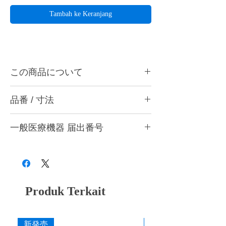
Tambah ke Keranjang
この商品について
ハーディアロイバー T-12は金属、石こうな
品番 / 寸法
どの精密研削用に最適です。ハンドピース
用。
品
作業部
作業部
最高回転
入
一般医療機器 届出番号
ハーディアロイバーとは・・・
番
径
全長
数
数
切刃部にダイヤチタニットを採用。従来のカ
28B3X10005000001
ーバイトバーに代わる超微粒子の新合金でで
T-
1.0mm
4.0mm
30,000rpm
1
きているため、耐久性と耐摩耗性のみなら
10
本
ず、チタンを含むすべての歯科用補綴材料に
対しての切削性能が非常に優れています。
T-
1.2mm
4.4mm
30,000rpm
1
Produk Terkait
12
本
T-
2.0mm
5.8mm
30,000rpm
1
新発売
新発売