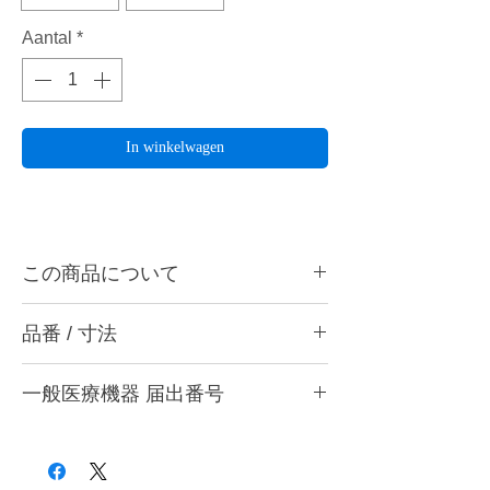
Aantal
*
In winkelwagen
この商品について
ハーディアロイバー E-23/EC-23は床、クラ
品番 / 寸法
ウンの形態修正、気泡削除、石こうのトリミ
ングなどに最適です。ハンドピース用。
品番
一般医療機器 届出番号
ハーディアロイバーとは・・・
品番
色
刃の形状
切刃部にダイヤチタニットを採用。従来のカ
28B3X10005000001
ーバイトバーに代わる超微粒子の新合金でで
E-23
シルバー
シングルカット
きているため、耐久性と耐摩耗性のみなら