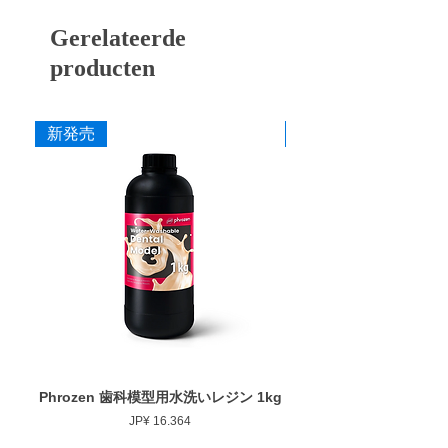
ず、チタンを含むすべての歯科用補綴材料に
EC-23
シルバー
クロスカット
対しての切削性能が非常に優れています。
Gerelateerde
寸法
producten
添付文書
作業部径φ : 1.6mm
作業部全長 : 23.0mm
最大回転数 : 15,000rpm
新発売
新発売
Phrozen 歯科模型用水洗いレジン 1kg
Phrozen ジンジバマスク
Prijs
JP¥ 16.364