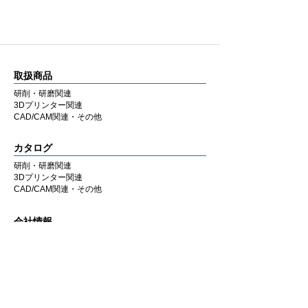
取扱商品
研削・研磨関連
3Dプリンター関連
CAD/CAM関連・その他
カタログ
研削・研磨関連
3Dプリンター関連
CAD/CAM関連・その他
会社情報
企業理念
私たちの歩み
​経営陣について
会社概要
​販売店