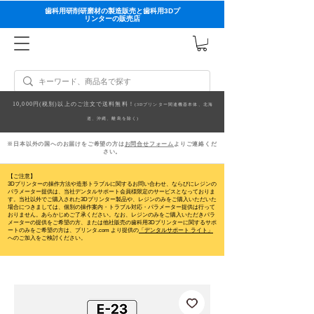
歯科用研削研磨材の製造販売と歯科用3Dプ
リンターの販売店
10,000円(税別)以上のご注文で送料無料！
(3Dプリンター関連機器本体、北海
道、沖縄、離島を除く)
※日本以外の国へのお届けをご希望の方は
お問合せフォーム
よりご連絡くだ
さい。
【ご注意】
3Dプリンターの操作方法や造形トラブルに関するお問い合わせ、ならびにレジンの
パラメーター提供は、当社デンタルサポート会員様限定のサービスとなっておりま
す。当社以外でご購入された3Dプリンター製品や、レジンのみをご購入いただいた
場合につきましては、個別の操作案内・トラブル対応・パラメーター提供は行って
おりません。
あらかじめご了承ください。なお、レジンのみをご購入いただきパラ
メーターの提供をご希望の方、または他社販売の歯科用3Dプリンターに関するサポ
ートのみをご希望の方は、プリンタ.com より提供の
「デンタルサポート ライト」
へのご加入をご検討ください。