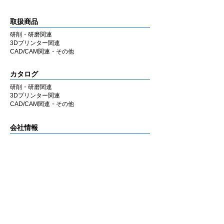
取扱商品
研削・研磨関連
3Dプリンター関連
CAD/CAM関連・その他
カタログ
研削・研磨関連
3Dプリンター関連
CAD/CAM関連・その他
会社情報
企業理念
私たちの歩み
​経営陣について
会社概要
​販売店
​お知らせ
お知らせ
ニュース&レポート