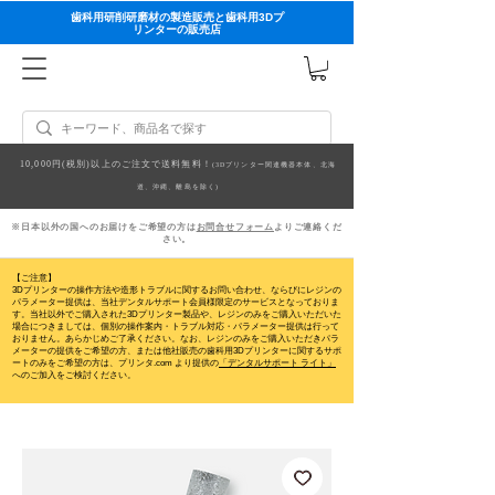
歯科用研削研磨材の製造販売と歯科用3Dプ
リンターの販売店
10,000円(税別)以上のご注文で送料無料！
(3Dプリンター関連機器本体、北海
道、沖縄、離島を除く)
※日本以外の国へのお届けをご希望の方は
お問合せフォーム
よりご連絡くだ
さい。
【ご注意】
3Dプリンターの操作方法や造形トラブルに関するお問い合わせ、ならびにレジンの
パラメーター提供は、当社デンタルサポート会員様限定のサービスとなっておりま
す。当社以外でご購入された3Dプリンター製品や、レジンのみをご購入いただいた
場合につきましては、個別の操作案内・トラブル対応・パラメーター提供は行って
おりません。
あらかじめご了承ください。なお、レジンのみをご購入いただきパラ
メーターの提供をご希望の方、または他社販売の歯科用3Dプリンターに関するサポ
ートのみをご希望の方は、プリンタ.com より提供の
「デンタルサポート ライト」
へのご加入をご検討ください。