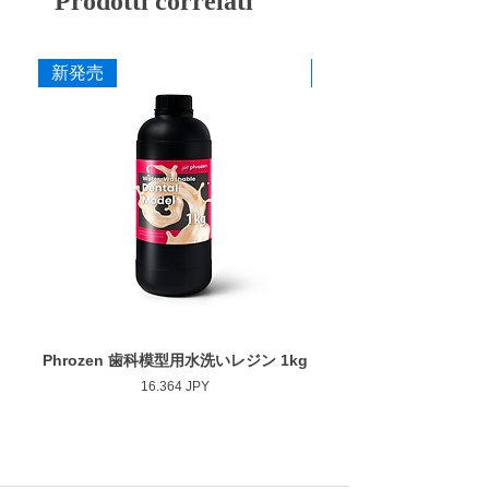
Prodotti correlati
イヤモンドポイントと違い、シンターダイヤ
は芯までダイヤ砥粒で固めており、表層のダ
寸法
イヤが削れても下から新しいダイヤが出て来
新発売
新発売
作業部径φ : 10.0mm
るため、切れ味が芯まで継続します。専用の
作業部全長 : 5.0mm
ドレッシングストーン
を使用することで、さ
最大回転数 : 30,000rpm
らに切れ味が持続します。
カタログ
添付文書
Phrozen 歯科模型用水洗いレジン 1kg
Phrozen ジンジバマスク
Prezzo
16.364 JPY