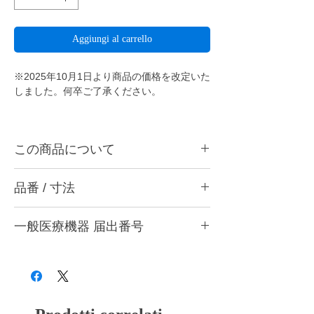
Aggiungi al carrello
※2025年10月1日より商品の価格を改定いた
しました。何卒ご了承ください。
この商品について
ダイヤシャープポイント702Pは陶材、各種
品番 / 寸法
硬質レジンの形態修正・ジルコニアフレーム
の形態修正や厚み調整
に最適です。
品番
一般医療機器 届出番号
702 P (ジルコニア・陶材用中目) ブルー
ダイヤシャープポイントとは・・・
「歯科用ジルコニアを1秒で加工する」とい
粗
軸色
用途
28B3X10005000015
うことを目的に開発され、芯まで使える耐久
さ
性と抜群の切削感を兼ね備えた、金属、陶
材、硬質レジン、ジルコニア切削に適したシ
P
ブル
ジルコニア・陶材用中
ンターダイヤモンドポイントです。従来のダ
ー
目