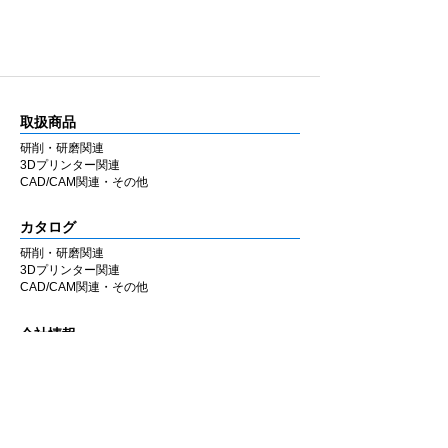
取扱商品
研削・研磨関連
3Dプリンター関連
CAD/CAM関連・その他
カタログ
研削・研磨関連
3Dプリンター関連
CAD/CAM関連・その他
会社情報
企業理念
私たちの歩み
​経営陣について
会社概要
​販売店