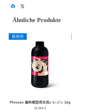
うことを目的に開発され、芯まで使える耐久
性と抜群の切削感を兼ね備えた、金属、陶
粗
軸色
用途
材、硬質レジン、ジルコニア切削に適したシ
さ
ンターダイヤモンドポイントです。従来のダ
Ähnliche Produkte
イヤモンドポイントと違い、シンターダイヤ
P
ブルー
ジルコニア・陶材用中
は芯までダイヤ砥粒で固めており、表層のダ
目
イヤが削れても下から新しいダイヤが出て来
新発売
新発売
るため、切れ味が芯まで継続します。専用の
PF
イエロ
ジルコニア・陶材用細
ドレッシングストーン
を使用することで、さ
ー
目
らに切れ味が持続します。
寸法
カタログ
作業部径φ : 10.0mm
添付文書
作業部全長 : 1.2mm
最大回転数 : 30,000rpm
Phrozen 歯科模型用水洗いレジン 1kg
Phrozen ジンジバマスク
Preis
16.364 ¥