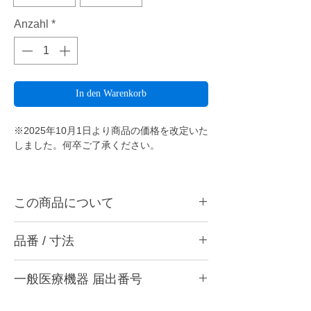
Anzahl
*
In den Warenkorb
※2025年10月1日より商品の価格を改定いた
しました。何卒ご了承ください。
この商品について
ダイヤシャープポイント304は陶材、各種硬
品番 / 寸法
質レジンの形態修正・ジルコニアフレームの
形態修正や厚み調整
に最適です。
品番
一般医療機器 届出番号
・304 P (ジルコニア・陶材用中目) ブルー
ダイヤシャープポイントとは・・・
・304 PF (ジルコニア・陶材用細目) イエ
「歯科用ジルコニアを1秒で加工する」とい
28B3X10005000015
ロー