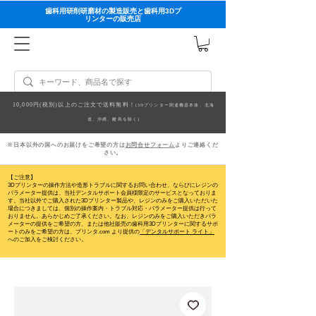
歯科用研削研磨材の製造販売と歯科用3Dプ
リンターの販売店
10,000円(税別)以上のご注文で送料無料！
(3Dプリンター関連機器本体、北海
道、沖縄、離島を除く)
※日本以外の国へのお届けをご希望の方は
お問合せフォーム
よりご連絡くだ
さい。
【ご注意】
3Dプリンターの操作方法や造形トラブルに関するお問い合わせ、ならびにレジンの
パラメーター提供は、当社デンタルサポート会員様限定のサービスとなっておりま
す。当社以外でご購入された3Dプリンター製品や、レジンのみをご購入いただいた
場合につきましては、個別の操作案内・トラブル対応・パラメーター提供は行って
おりません。
あらかじめご了承ください。なお、レジンのみをご購入いただきパラ
メーターの提供をご希望の方、または他社販売の歯科用3Dプリンターに関するサポ
ートのみをご希望の方は、プリンタ.com より提供の
「デンタルサポート ライト」
へのご加入をご検討ください。