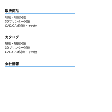
取扱商品
研削・研磨関連
3Dプリンター関連
CAD/CAM関連・その他
カタログ
研削・研磨関連
3Dプリンター関連
CAD/CAM関連・その他
会社情報
企業理念
私たちの歩み
​経営陣について
会社概要
​販売店
​お知らせ
お知らせ
ニュース&レポート