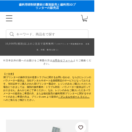
歯科用研削研磨材の製造販売と歯科用3Dプ
リンターの販売店
10,000円(税別)以上のご注文で送料無料！
(3Dプリンター関連機器本体、北海
道、沖縄、離島を除く)
※日本以外の国へのお届けをご希望の方は
お問合せフォーム
よりご連絡くだ
さい。
【ご注意】
3Dプリンターの操作方法や造形トラブルに関するお問い合わせ、ならびにレジンの
パラメーター提供は、当社デンタルサポート会員様限定のサービスとなっておりま
す。当社以外でご購入された3Dプリンター製品や、レジンのみをご購入いただいた
場合につきましては、個別の操作案内・トラブル対応・パラメーター提供は行って
おりません。
あらかじめご了承ください。なお、レジンのみをご購入いただきパラ
メーターの提供をご希望の方、または他社販売の歯科用3Dプリンターに関するサポ
ートのみをご希望の方は、プリンタ.com より提供の
「デンタルサポート ライト」
へのご加入をご検討ください。