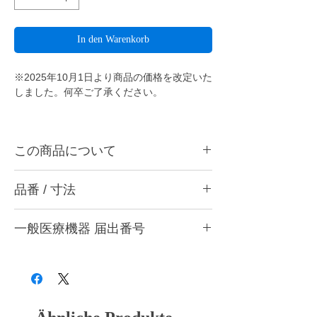
In den Warenkorb
※2025年10月1日より商品の価格を改定いた
しました。何卒ご了承ください。
この商品について
ダイヤシャープポイント204Pは陶材、各種
品番 / 寸法
硬質レジンの形態修正・ジルコニアフレーム
の形態修正や厚み調整
に最適です。
品番
一般医療機器 届出番号
204 P (ジルコニア・陶材用中目) ブルー
ダイヤシャープポイントとは・・・
「歯科用ジルコニアを1秒で加工する」とい
粗
軸色
用途
28B3X10005000015
うことを目的に開発され、芯まで使える耐久
さ
性と抜群の切削感を兼ね備えた、金属、陶
材、硬質レジン、ジルコニア切削に適したシ
P
ブル
ジルコニア・陶材用中
ンターダイヤモンドポイントです。従来のダ
ー
目