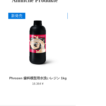
Ähnliche Produkte
イヤモンドポイントと違い、シンターダイヤ
は芯までダイヤ砥粒で固めており、表層のダ
寸法
イヤが削れても下から新しいダイヤが出て来
新発売
新発売
作業部径φ : 3.0mm
るため、切れ味が芯まで継続します。専用の
作業部全長 : 5.0mm
ドレッシングストーン
を使用することで、さ
最大回転数 : 50,000rpm
らに切れ味が持続します。
カタログ
添付文書
Phrozen 歯科模型用水洗いレジン 1kg
Phrozen ジンジバマスク
Preis
16.364 ¥