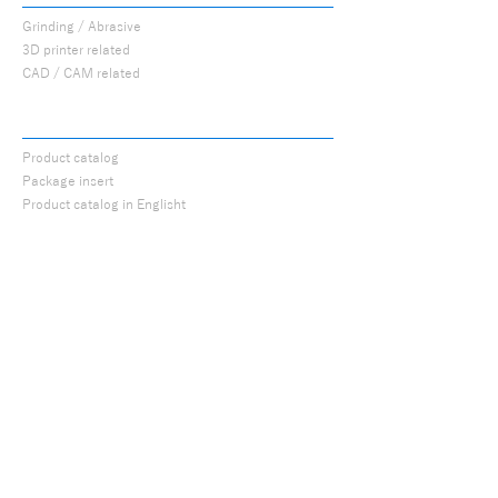
Grinding / Abrasive
3D printer related
CAD / CAM related
CATALOG
Product catalog
Package insert
Product catalog in Englisht
ABOUT
About us
Company Profile
History
​
Sales
cooperation store
Research and
Development
Information