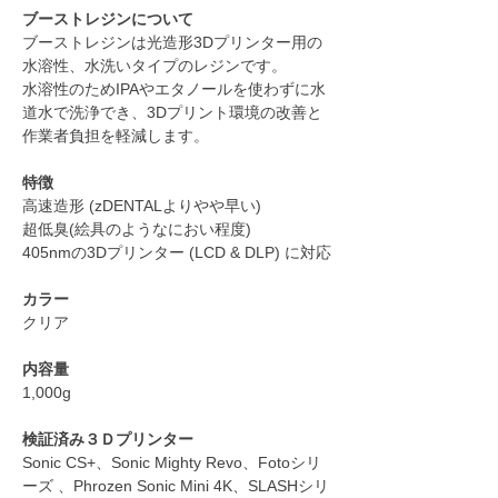
ブーストレジンについて
ブーストレジンは光造形3Dプリンター用の
水溶性、水洗いタイプのレジンです。
水溶性のためIPAやエタノールを使わずに水
道水で洗浄でき、3Dプリント環境の改善と
作業者負担を軽減します。
特徴
高速造形 (zDENTALよりやや早い)
超低臭(絵具のようなにおい程度)
405nmの3Dプリンター (LCD & DLP) に対応
カラー
クリア
内容量
1,000g
検証済み３Ｄプリンター
Sonic CS+、Sonic Mighty Revo、Fotoシリ
ーズ 、Phrozen Sonic Mini 4K、SLASHシリ