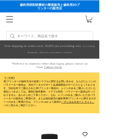
歯科用研削研磨材の製造販売と歯科用3Dプ
リンターの販売店
Free shipping on orders over 10,000 yen (excluding tax).
(Excluding
Hokkaido, Okinawa and remote islands)
*Delivery to countries other than Japan, please contact us
from
Contact form
.
【ご注意】
3Dプリンターの操作方法や造形トラブルに関するお問い合わせ、ならびにレジンの
パラメーター提供は、当社デンタルサポート会員様限定のサービスとなっておりま
す。当社以外でご購入された3Dプリンター製品や、レジンのみをご購入いただいた
場合につきましては、個別の操作案内・トラブル対応・パラメーター提供は行って
おりません。
あらかじめご了承ください。なお、レジンのみをご購入いただきパラ
メーターの提供をご希望の方、または他社販売の歯科用3Dプリンターに関するサポ
ートのみをご希望の方は、プリンタ.com より提供の
「デンタルサポート ライト」
へのご加入をご検討ください。