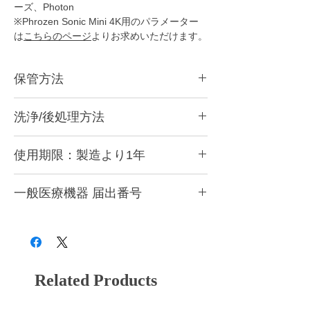
ーズ、Photon
※Phrozen Sonic Mini 4K用のパラメーター
は
こちらのページ
よりお求めいただけます。
保管方法
紫外線による硬化反応が非常に高く設計され
洗浄/後処理方法
ており、熱で劣化し造形の安定性に影響する
可能性があるため
冷暗所で保管
ください。
こちらのページで洗浄方法を紹介していま
使用期限：製造より1年
す。
https://www.xn--5ck4bxctb.com/support-
使用期限は製造より1年に設定。
startguide
一般医療機器 届出番号
紫外線よる硬化反応が高くいため、開封後は
できるだけ早くにお使いいただき、造形時以
28B3X10005000081
外はプリンターのカバーを必ず閉めてくださ
い。
Related Products