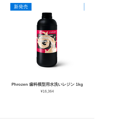
新発売
新発売
Phrozen 歯科模型用水洗いレジン 1kg
Phrozen ジンジバマスク
Price
¥16,364
PROCUTS