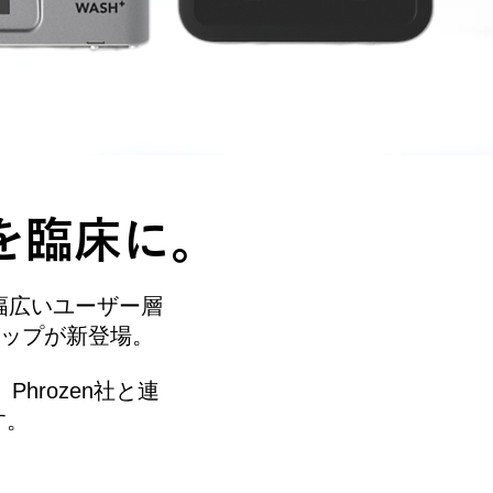
ムを臨床に。
幅広いユーザー層
ナップが新登場。
hrozen社と連
す。