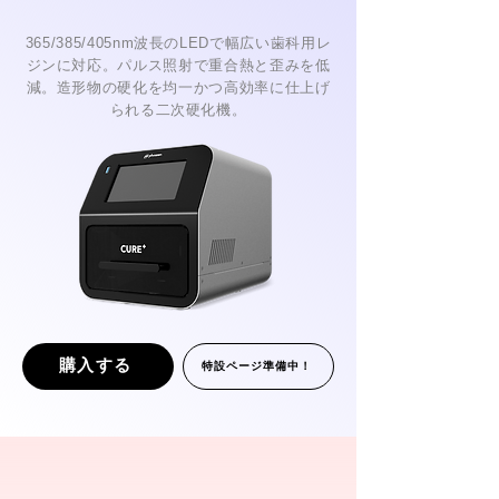
365/385/405nm波長のLEDで幅広い歯科用レ
ジンに対応。パルス照射で重合熱と歪みを低
減。造形物の硬化を均一かつ高効率に仕上げ
られる二次硬化機。
購入する
特設ページ準備中！