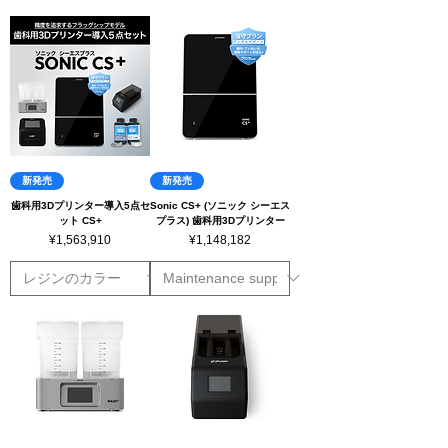
新発売
新発売
歯科用3Dプリンター導入5点セ
Sonic CS+ (ソニック シーエス
ット CS+
プラス) 歯科用3Dプリンター
Price
Price
¥1,563,910
¥1,148,182