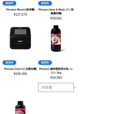
新発売
新発売
Phrozen Wash+(洗浄機)
Phrozen Heat & Mix(レジン加
熱攪拌機)
Price
¥127,273
Price
¥29,091
新発売
新発売
Phrozen Cure+(二次硬化機)
Phrozen 歯科模型用水洗いレ
ジン 1kg
Price
¥236,364
Price
¥16,364