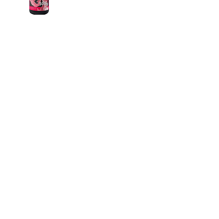
新発売
Phrozen ジンジバマスクレジ
ン 500ｇ
Price
¥16,364
PROCUTS
Grinding / Abrasive