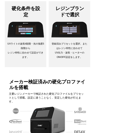
硬化条件を設
レジンブラン
定
ドで選択
UVライトの波長4段階・光の強度5
登録済みプリセットを選択、また
段階から
はレジン特性に合わせて
レジン特性に合わせて設定ができ
UV出力・波長・ヒーターの
ます。
ON/OFF
設定をします。
メーカー検証済みの硬化プロファイ
ルを搭載
主要レジンメーカーで検証された硬化プロファイルをプリセッ
トとして搭載。設定に迷うことなく、安定した硬化が行えま
す。