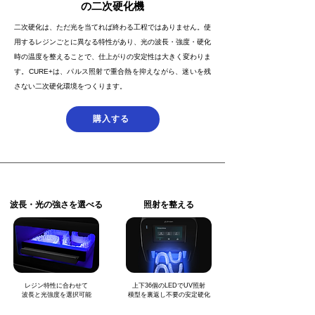
の二次硬化機
二次硬化は、ただ光を当てれば終わる工程ではありません。
使
用するレジンごとに異なる特性があり、
光の波長・強度・硬化
時の温度を整えることで、
仕上がりの安定性は大きく変わりま
す。
CURE+は、パルス照射で重合熱を抑えながら、
迷いを残
さない二次硬化環境をつくります。
購入する
波長・光の強さを選べる
照射を整える
レジン特性に合わせて
上下36個のLEDでUV照射
波長と光強度を選択可能
模型を裏返し不要の安定硬化