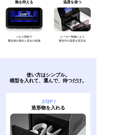
熱を抑える
温度を保つ
パルス照射で
ヒーター​制御により
重合熱の発生と歪みの低減
硬化中の温度を安定化
使い方はシンプル。
模型を入れて、選んで、待つだけ。
STEP 1
造形物を入れる