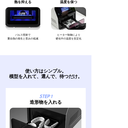
熱を抑える
温度を保つ
パルス照射で
ヒーター​制御により
重合熱の発生と歪みの低減
硬化中の温度を安定化
使い方はシンプル。
模型を入れて、選んで、待つだけ。
STEP 1
造形物を入れる