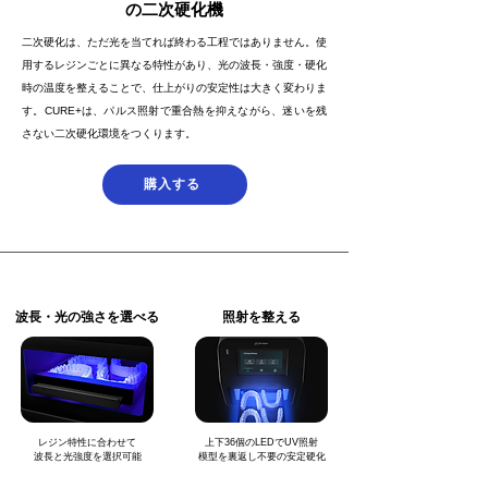
の二次硬化機
二次硬化は、ただ光を当てれば終わる工程ではありません。
使
用するレジンごとに異なる特性があり、
光の波長・強度・硬化
時の温度を整えることで、
仕上がりの安定性は大きく変わりま
す。
CURE+は、パルス照射で重合熱を抑えながら、
迷いを残
さない二次硬化環境をつくります。
購入する
波長・光の強さを選べる
照射を整える
レジン特性に合わせて
上下36個のLEDでUV照射
波長と光強度を選択可能
模型を裏返し不要の安定硬化