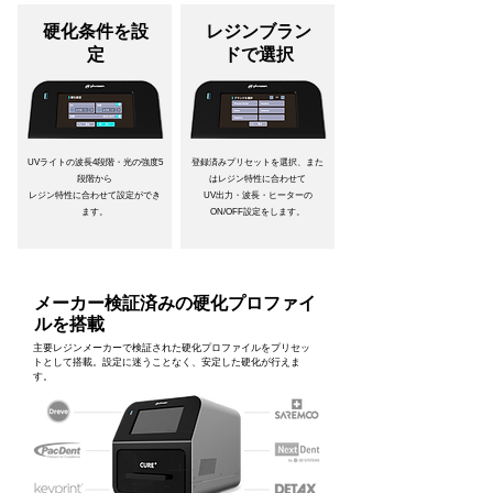
硬化条件を設
レジンブラン
定
ドで選択
UVライトの波長4段階・光の強度5
登録済みプリセットを選択、また
段階から
はレジン特性に合わせて
レジン特性に合わせて設定ができ
UV出力・波長・ヒーターの
ます。
ON/OFF
設定をします。
メーカー検証済みの硬化プロファイ
ルを搭載
主要レジンメーカーで検証された硬化プロファイルをプリセッ
トとして搭載。設定に迷うことなく、安定した硬化が行えま
す。