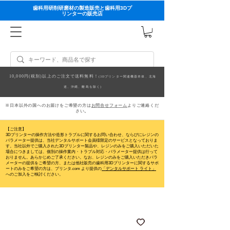
歯科用研削研磨材の製造販売と歯科用3Dプ
リンターの販売店
10,000円(税別)以上のご注文で送料無料！
(3Dプリンター関連機器本体、北海
道、沖縄、離島を除く)
※日本以外の国へのお届けをご希望の方は
お問合せフォーム
よりご連絡くだ
さい。
【ご注意】
3Dプリンターの操作方法や造形トラブルに関するお問い合わせ、ならびにレジンの
パラメーター提供は、当社デンタルサポート会員様限定のサービスとなっておりま
す。当社以外でご購入された3Dプリンター製品や、レジンのみをご購入いただいた
場合につきましては、個別の操作案内・トラブル対応・パラメーター提供は行って
おりません。
あらかじめご了承ください。なお、レジンのみをご購入いただきパラ
メーターの提供をご希望の方、または他社販売の歯科用3Dプリンターに関するサポ
ートのみをご希望の方は、プリンタ.com より提供の
「デンタルサポート ライト」
へのご加入をご検討ください。