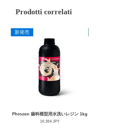
TD-6G
ゴールド
クロスカット
ハーディアロイバーとは・・・
Prodotti correlati
切刃部にダイヤチタニットを採用。従来のカ
寸法
ーバイトバーに代わる超微粒子の新合金でで
作業部径φ : 6.0mm
きているため、耐久性と耐摩耗性のみなら
新発売
新発売
作業部全長 : 13.0mm
ず、チタンを含むすべての歯科用補綴材料に
最大回転数 : 10,000rpm
対しての切削性能が非常に優れています。
添付文書
Phrozen 歯科模型用水洗いレジン 1kg
Phrozen ジンジバマスク
Prezzo
16.364 JPY