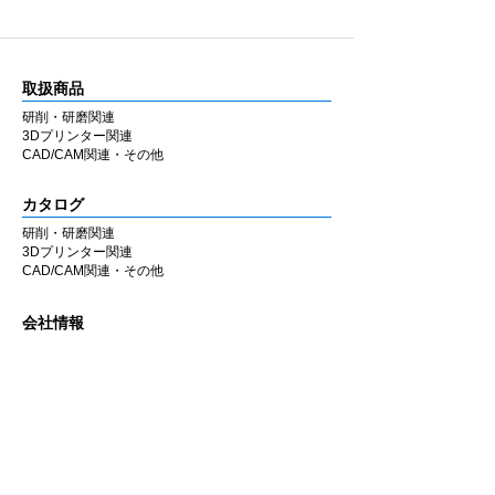
取扱商品
研削・研磨関連
3Dプリンター関連
CAD/CAM関連・その他
カタログ
研削・研磨関連
3Dプリンター関連
CAD/CAM関連・その他
会社情報
企業理念
私たちの歩み
​経営陣について
会社概要
​販売店
​お知らせ