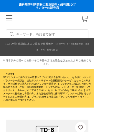
歯科用研削研磨材の製造販売と歯科用3Dプ
リンターの販売店
10,000円(税別)以上のご注文で送料無料！
(3Dプリンター関連機器本体、北海
道、沖縄、離島を除く)
※日本以外の国へのお届けをご希望の方は
お問合せフォーム
よりご連絡くだ
さい。
【ご注意】
3Dプリンターの操作方法や造形トラブルに関するお問い合わせ、ならびにレジンの
パラメーター提供は、当社デンタルサポート会員様限定のサービスとなっておりま
す。当社以外でご購入された3Dプリンター製品や、レジンのみをご購入いただいた
場合につきましては、個別の操作案内・トラブル対応・パラメーター提供は行って
おりません。
あらかじめご了承ください。なお、レジンのみをご購入いただきパラ
メーターの提供をご希望の方、または他社販売の歯科用3Dプリンターに関するサポ
ートのみをご希望の方は、プリンタ.com より提供の
「デンタルサポート ライト」
へのご加入をご検討ください。