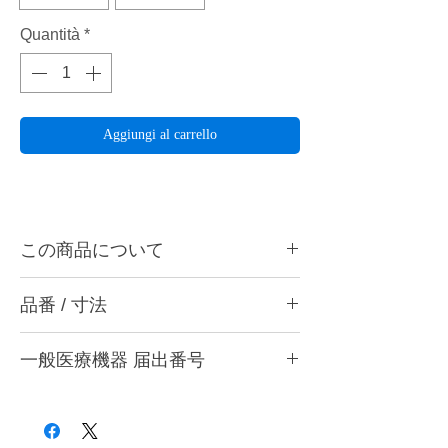
Quantità
*
Aggiungi al carrello
この商品について
ハーディアロイバー TD-6は各種床、クラス
品番 / 寸法
プなどの研削に最適です。TD-6Gは表面を
さらに窒化チタンとチタン化合物のダブルコ
品番
ーティングをすることで、刃裏の摩擦係数を
一般医療機器 届出番号
減らし、発熱を最小限に抑えることで切削粉
品番
色
刃の形状
がまとわりつきにくくなりました。表面硬度
28B3X10005000001
HV2,200、耐熱温度2,950℃に向上。ハンド
TD-6
シルバー
クロスカット
ピース用。