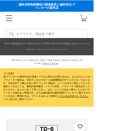
歯科用研削研磨材の製造販売と歯科用3Dプ
リンターの販売店
Free shipping on orders over 10,000 yen (excluding tax).
(Excluding
Hokkaido, Okinawa and remote islands)
*Delivery to countries other than Japan, please contact us
from
Contact form
.
【ご注意】
3Dプリンターの操作方法や造形トラブルに関するお問い合わせ、ならびにレジンの
パラメーター提供は、当社デンタルサポート会員様限定のサービスとなっておりま
す。当社以外でご購入された3Dプリンター製品や、レジンのみをご購入いただいた
場合につきましては、個別の操作案内・トラブル対応・パラメーター提供は行って
おりません。
あらかじめご了承ください。なお、レジンのみをご購入いただきパラ
メーターの提供をご希望の方、または他社販売の歯科用3Dプリンターに関するサポ
ートのみをご希望の方は、プリンタ.com より提供の
「デンタルサポート ライト」
へのご加入をご検討ください。