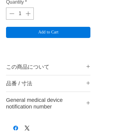
Quantity
*
Add to Cart
この商品について
ハーディアロイバー TD-6は各種床、クラス
品番 / 寸法
プなどの研削に最適です。TD-6Gは表面を
さらに窒化チタンとチタン化合物のダブルコ
品番
ーティングをすることで、刃裏の摩擦係数を
General medical device
減らし、発熱を最小限に抑えることで切削粉
品番
色
刃の形状
notification number
がまとわりつきにくくなりました。表面硬度
HV2,200、耐熱温度2,950℃に向上。ハンド
TD-6
シルバー
クロスカット
28B3X10005000001
ピース用。
TD-6G
ゴールド
クロスカット
ハーディアロイバーとは・・・