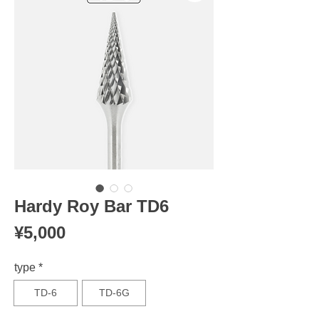
Hardy Roy Bar TD6
Price
¥5,000
type
*
TD-6
TD-6G