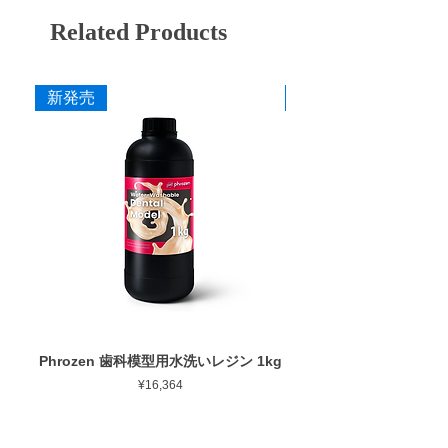
切刃部にダイヤチタニットを採用。従来のカ
Related Products
寸法
ーバイトバーに代わる超微粒子の新合金でで
作業部径φ : 6.0mm
きているため、耐久性と耐摩耗性のみなら
作業部全長 : 13.0mm
ず、チタンを含むすべての歯科用補綴材料に
新発売
新発売
最大回転数 : 10,000rpm
対しての切削性能が非常に優れています。
添付文書
Phrozen 歯科模型用水洗いレジン 1kg
Phrozen ジンジバマスク
Price
¥16,364