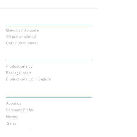
PROCUTS
Grinding / Abrasive
3D printer related
CAD / CAM related
CATALOG
Product catalog
Package insert
Product catalog in Englisht
ABOUT
About us
Company Profile
History
​
Sales
cooperation store
Research and