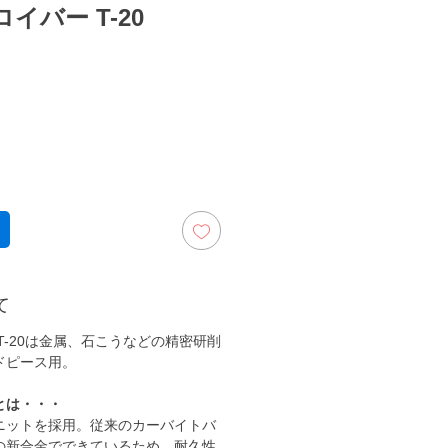
イバー T-20
ezzo
て
T-20は金属、石こうなどの精密研削
ドピース用。
とは・・・
ニットを採用。従来のカーバイトバ
の新合金でできているため、耐久性