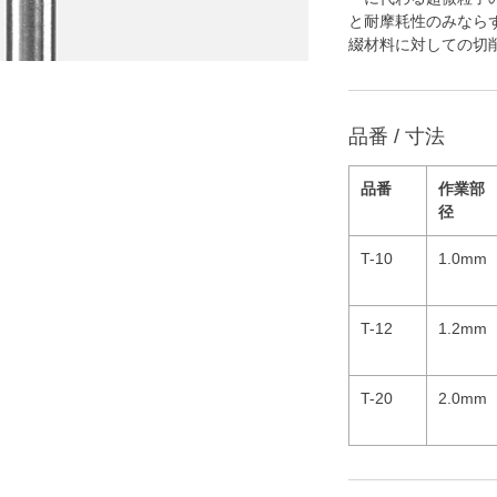
と耐摩耗性のみなら
綴材料に対しての切
品番 / 寸法
品番
作業部
径
T-10
1.0mm
T-12
1.2mm
T-20
2.0mm