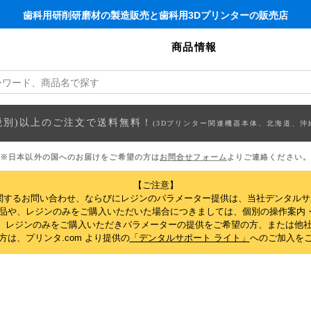
歯科用研削研磨材の製造販売と歯科用3Dプリンターの販売店
商品情報
円(税別)以上のご注文で送料無料！
(3Dプリンター関連機器本体、北海道、沖
※日本以外の国へのお届けをご希望の方は
お問合せフォーム
よりご連絡ください。
【ご注意】
関するお問い合わせ、ならびにレジンのパラメーター提供は、当社デンタル
製品や、レジンのみをご購入いただいた場合につきましては、個別の操作案内
、レジンのみをご購入いただきパラメーターの提供をご希望の方、または他社
は、プリンタ.com より提供の
「デンタルサポート ライト」
へのご加入を