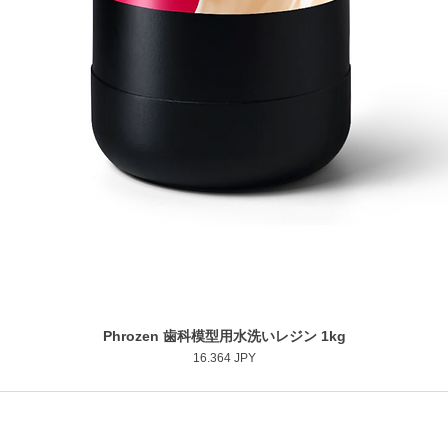
Phrozen 歯科模型用水洗いレジン 1kg
Vista rapida
Prezzo
16.364 JPY