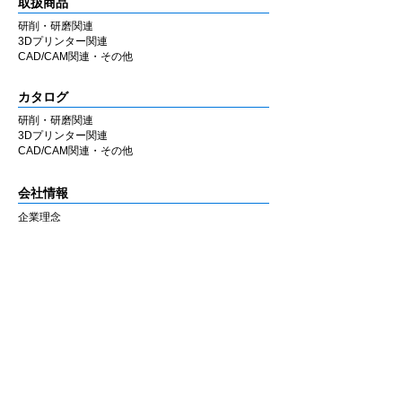
取扱商品
研削・研磨関連
3Dプリンター関連
CAD/CAM関連・その他
カタログ
研削・研磨関連
3Dプリンター関連
CAD/CAM関連・その他
会社情報
企業理念
私たちの歩み
​経営陣について
会社概要
​販売店
​お知らせ
お知らせ
ニュース&レポート
展示会・セミナー情報