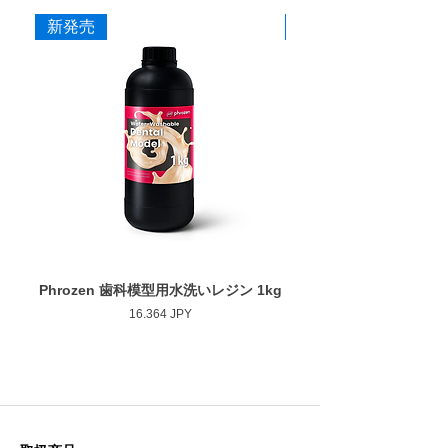
20
本
新発売
新発売
Phrozen 歯科模型用水洗いレジン 1kg
Phrozen ジンジバマスク
Precio
16.364 JPY