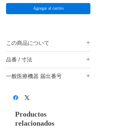
Agregar al carrito
この商品について
ハーディアロイバー T-20は金属、石こうな
品番 / 寸法
どの精密研削用に最適です。ハンドピース
用。
品
作業部
作業部
最高回転
入
一般医療機器 届出番号
ハーディアロイバーとは・・・
番
径
全長
数
数
切刃部にダイヤチタニットを採用。従来のカ
28B3X10005000001
ーバイトバーに代わる超微粒子の新合金でで
T-
1.0mm
4.0mm
30,000rpm
1
きているため、耐久性と耐摩耗性のみなら
10
本
ず、チタンを含むすべての歯科用補綴材料に
対しての切削性能が非常に優れています。
T-
1.2mm
4.4mm
30,000rpm
1
Productos
12
本
relacionados
T-
2.0mm
5.8mm
30,000rpm
1