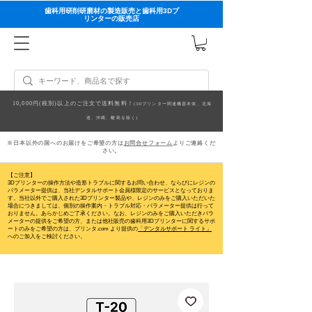
歯科用研削研磨材の製造販売と歯科用3Dプ
リンターの販売店
10,000円(税別)以上のご注文で送料無料！
(3Dプリンター関連機器本体、北海
道、沖縄、離島を除く)
※日本以外の国へのお届けをご希望の方は
お問合せフォーム
よりご連絡くだ
さい。
【ご注意】
3Dプリンターの操作方法や造形トラブルに関するお問い合わせ、ならびにレジンの
パラメーター提供は、当社デンタルサポート会員様限定のサービスとなっておりま
す。当社以外でご購入された3Dプリンター製品や、レジンのみをご購入いただいた
場合につきましては、個別の操作案内・トラブル対応・パラメーター提供は行って
おりません。
あらかじめご了承ください。なお、レジンのみをご購入いただきパラ
メーターの提供をご希望の方、または他社販売の歯科用3Dプリンターに関するサポ
ートのみをご希望の方は、プリンタ.com より提供の
「デンタルサポート ライト」
へのご加入をご検討ください。