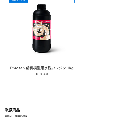
20
本
Phrozen 歯科模型用水洗いレジン 1kg
Phrozen ジンジバマスク
Preis
16.364 ¥
取扱商品
研削・研磨関連