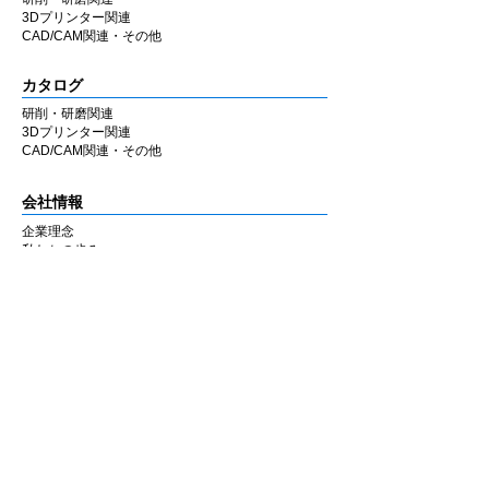
3Dプリンター関連
CAD/CAM関連・その他
カタログ
研削・研磨関連
3Dプリンター関連
CAD/CAM関連・その他
会社情報
企業理念
私たちの歩み
​経営陣について
会社概要
​販売店
​お知らせ
お知らせ
ニュース&レポート
展示会・セミナー情報
お問い合わせ