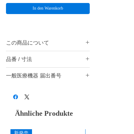
In den Warenkorb
この商品について
ハーディアロイバー T-20は金属、石こうな
品番 / 寸法
どの精密研削用に最適です。ハンドピース
用。
品
作業部
作業部
最高回転
入
一般医療機器 届出番号
ハーディアロイバーとは・・・
番
径
全長
数
数
切刃部にダイヤチタニットを採用。従来のカ
28B3X10005000001
ーバイトバーに代わる超微粒子の新合金でで
T-
1.0mm
4.0mm
30,000rpm
1
きているため、耐久性と耐摩耗性のみなら
10
本
ず、チタンを含むすべての歯科用補綴材料に
対しての切削性能が非常に優れています。
T-
1.2mm
4.4mm
30,000rpm
1
Ähnliche Produkte
12
本
T-
2.0mm
5.8mm
30,000rpm
1
新発売
新発売