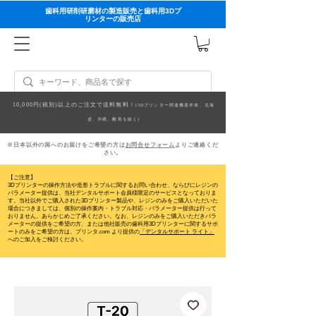
歯科用研削研磨材の製造販売と歯科用3Dプ
リンターの販売店
10,000円(税別)以上のご注文で送料無料！
(3Dプリンター関連機器本体、北海
道、沖縄、離島を除く)
※日本以外の国へのお届けをご希望の方は
お問合せフォーム
よりご連絡くだ
さい。
【ご注意】
3Dプリンターの操作方法や造形トラブルに関するお問い合わせ、ならびにレジンの
パラメーター提供は、当社デンタルサポート会員様限定のサービスとなっておりま
す。当社以外でご購入された3Dプリンター製品や、レジンのみをご購入いただいた
場合につきましては、個別の操作案内・トラブル対応・パラメーター提供は行って
おりません。
あらかじめご了承ください。なお、レジンのみをご購入いただきパラ
メーターの提供をご希望の方、または他社販売の歯科用3Dプリンターに関するサポ
ートのみをご希望の方は、プリンタ.com より提供の
「デンタルサポート ライト」
へのご加入をご検討ください。