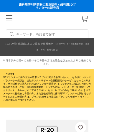
歯科用研削研磨材の製造販売と歯科用3Dプ
リンターの販売店
10,000円(税別)以上のご注文で送料無料！
(3Dプリンター関連機器本体、北海
道、沖縄、離島を除く)
※日本以外の国へのお届けをご希望の方は
お問合せフォーム
よりご連絡くだ
さい。
【ご注意】
3Dプリンターの操作方法や造形トラブルに関するお問い合わせ、ならびにレジンの
パラメーター提供は、当社デンタルサポート会員様限定のサービスとなっておりま
す。当社以外でご購入された3Dプリンター製品や、レジンのみをご購入いただいた
場合につきましては、個別の操作案内・トラブル対応・パラメーター提供は行って
おりません。
あらかじめご了承ください。なお、レジンのみをご購入いただきパラ
メーターの提供をご希望の方、または他社販売の歯科用3Dプリンターに関するサポ
ートのみをご希望の方は、プリンタ.com より提供の
「デンタルサポート ライト」
へのご加入をご検討ください。