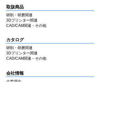
取扱商品
研削・研磨関連
3Dプリンター関連
CAD/CAM関連・その他
カタログ
研削・研磨関連
3Dプリンター関連
CAD/CAM関連・その他
会社情報
企業理念
私たちの歩み
​経営陣について
会社概要
​販売店
​お知らせ
お知らせ
ニュース&レポート
展示会・セミナー情報