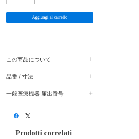
Aggiungi al carrello
この商品について
ハーディアロイバー R-20は金属、石こうな
品番 / 寸法
どの精密研削用に最適です。ハンドピース
用。
品番
作業部径
最高回転数
入数
一般医療機器 届出番号
ハーディアロイバーとは・・・
切刃部にダイヤチタニットを採用。従来のカ
R-6
0.6mm
30,000rpm
1本
28B3X10005000001
ーバイトバーに代わる超微粒子の新合金でで
きているため、耐久性と耐摩耗性のみなら
R-10
1.0mm
30,000rpm
1本
ず、チタンを含むすべての歯科用補綴材料に
対しての切削性能が非常に優れています。
R-20
2.3mm
15,000rpm
1本
Prodotti correlati