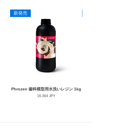
新発売
新発売
Phrozen 歯科模型用水洗いレジン 1kg
Phrozen ジンジバマスク
Prezzo
16.364 JPY