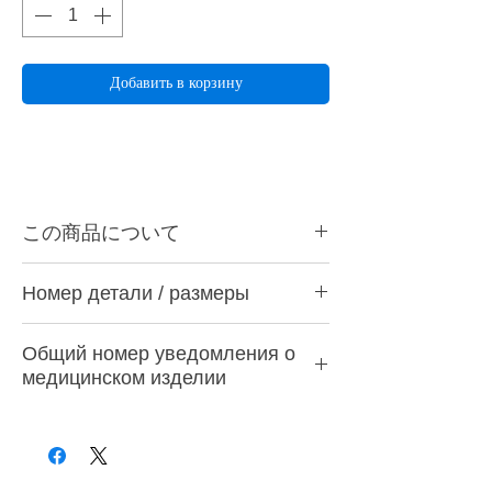
Добавить в корзину
この商品について
ハーディアロイバー R-10は金属、石こうな
Номер детали / размеры
どの精密研削用に最適です。ハンドピース
用。
Номер
Диаметр
Максимальная
Количество
Общий номер уведомления о
ハーディアロイバーとは・・・
части
рабочей
скорость
медицинском изделии
切刃部にダイヤチタニットを採用。従来のカ
части
вращения
ーバイトバーに代わる超微粒子の新合金でで
28Б3С10005000001
きているため、耐久性と耐摩耗性のみなら
Р-6
0,6 мм
30 000 об/мин
Один
ず、チタンを含むすべての歯科用補綴材料に
対しての切削性能が非常に優れています。
Р-10
1,0 мм
30 000 об/мин
Один