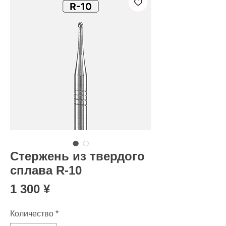
Стержень из твердого
сплава R-10
Цена
1 300 ¥
Количество
*