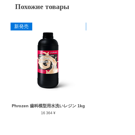
Похожие товары
Р-20
2,0 мм
15 000 об/мин
Один
新発売
新発売
Phrozen 歯科模型用水洗いレジン 1kg
Phrozen ジンジバマスク
Цена
16 364 ¥