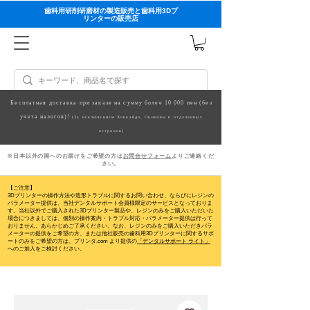
歯科用研削研磨材の製造販売と歯科用3Dプ
リンターの販売店
Бесплатная доставка при заказе на сумму более 10 000 иен (без
учета налогов)!
(За исключением Хоккайдо, Окинавы и отдаленных
островов)
※日本以外の国へのお届けをご希望の方は
お問合せフォーム
よりご連絡くだ
さい。
【ご注意】
3Dプリンターの操作方法や造形トラブルに関するお問い合わせ、ならびにレジンの
パラメーター提供は、当社デンタルサポート会員様限定のサービスとなっておりま
す。当社以外でご購入された3Dプリンター製品や、レジンのみをご購入いただいた
場合につきましては、個別の操作案内・トラブル対応・パラメーター提供は行って
おりません。
あらかじめご了承ください。なお、レジンのみをご購入いただきパラ
メーターの提供をご希望の方、または他社販売の歯科用3Dプリンターに関するサポ
ートのみをご希望の方は、プリンタ.com より提供の
「デンタルサポート ライト」
へのご加入をご検討ください。