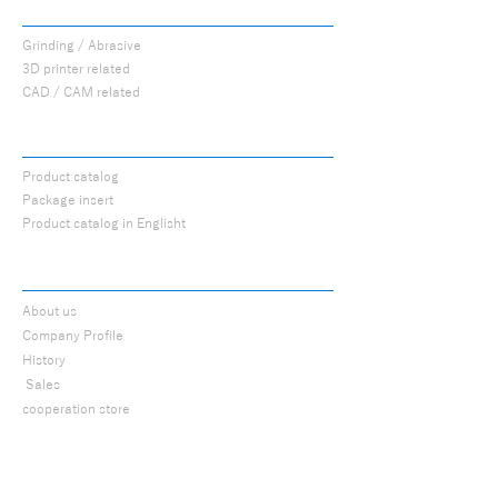
PROCUTS
Grinding / Abrasive
3D printer related
CAD / CAM related
CATALOG
Product catalog
Package insert
Product catalog in Englisht
ABOUT
About us
Company Profile
History
​
Sales
cooperation store
Research and
Development