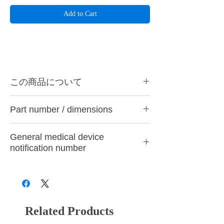
Add to Cart
この商品について
ハーディアロイバー R-10は金属、石こうな
Part number / dimensions
どの精密研削用に最適です。ハンドピース
用。
Product
Working
Maximum
Quantity
General medical device
ハーディアロイバーとは・・・
number
part
rotation
notification number
切刃部にダイヤチタニットを採用。従来のカ
diameter
speed
ーバイトバーに代わる超微粒子の新合金でで
28B3X10005000001
きているため、耐久性と耐摩耗性のみなら
R-6
0.6mm
30,000
One
ず、チタンを含むすべての歯科用補綴材料に
rpm
対しての切削性能が非常に優れています。
R-10
1.0mm
30,000
One
Related Products
rpm