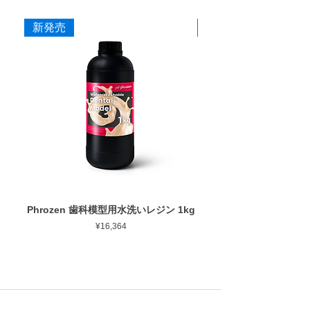
R-20
2.0mm
15,000
One
新発売
新発売
rpm
Phrozen 歯科模型用水洗いレジン 1kg
Phrozen ジンジバマスク
Price
¥16,364