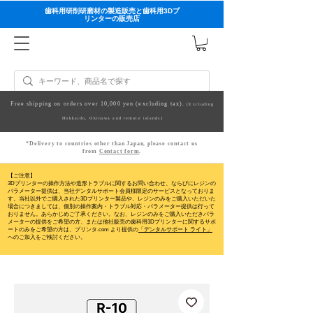
歯科用研削研磨材の製造販売と歯科用3Dプ
リンターの販売店
Free shipping on orders over 10,000 yen (excluding tax).
(Excluding
Hokkaido, Okinawa and remote islands)
*Delivery to countries other than Japan, please contact us
from
Contact form
.
【ご注意】
3Dプリンターの操作方法や造形トラブルに関するお問い合わせ、ならびにレジンの
パラメーター提供は、当社デンタルサポート会員様限定のサービスとなっておりま
す。当社以外でご購入された3Dプリンター製品や、レジンのみをご購入いただいた
場合につきましては、個別の操作案内・トラブル対応・パラメーター提供は行って
おりません。
あらかじめご了承ください。なお、レジンのみをご購入いただきパラ
メーターの提供をご希望の方、または他社販売の歯科用3Dプリンターに関するサポ
ートのみをご希望の方は、プリンタ.com より提供の
「デンタルサポート ライト」
へのご加入をご検討ください。