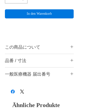
In den Warenkorb
この商品について
ハーディアロイバー R-10は金属、石こうな
品番 / 寸法
どの精密研削用に最適です。ハンドピース
用。
品番
作業部径
最高回転数
入数
一般医療機器 届出番号
ハーディアロイバーとは・・・
切刃部にダイヤチタニットを採用。従来のカ
R-6
0.6mm
30,000rpm
1本
28B3X10005000001
ーバイトバーに代わる超微粒子の新合金でで
きているため、耐久性と耐摩耗性のみなら
R-10
1.0mm
30,000rpm
1本
ず、チタンを含むすべての歯科用補綴材料に
対しての切削性能が非常に優れています。
R-20
2.0mm
15,000rpm
1本
Ähnliche Produkte