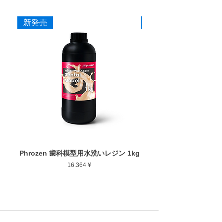
新発売
新発売
Phrozen 歯科模型用水洗いレジン 1kg
Phrozen ジンジバマスク
Preis
16.364 ¥