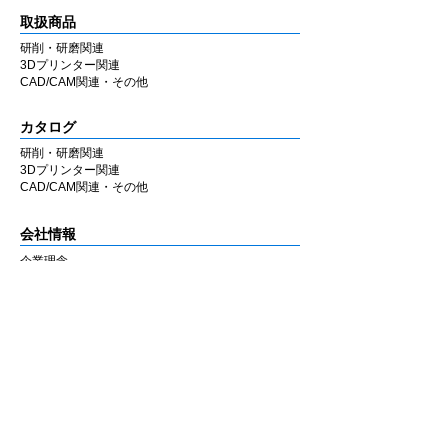
取扱商品
研削・研磨関連
3Dプリンター関連
CAD/CAM関連・その他
カタログ
研削・研磨関連
3Dプリンター関連
CAD/CAM関連・その他
会社情報
企業理念
私たちの歩み
​経営陣について
会社概要
​販売店
​お知らせ
お知らせ
ニュース&レポート
展示会・セミナー情報