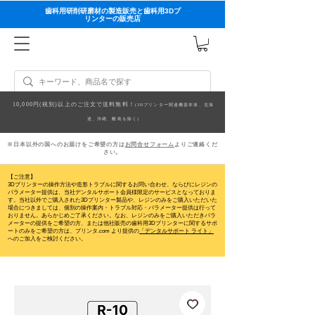
歯科用研削研磨材の製造販売と歯科用3Dプ
リンターの販売店
10,000円(税別)以上のご注文で送料無料！
(3Dプリンター関連機器本体、北海
道、沖縄、離島を除く)
※日本以外の国へのお届けをご希望の方は
お問合せフォーム
よりご連絡くだ
さい。
【ご注意】
3Dプリンターの操作方法や造形トラブルに関するお問い合わせ、ならびにレジンの
パラメーター提供は、当社デンタルサポート会員様限定のサービスとなっておりま
す。当社以外でご購入された3Dプリンター製品や、レジンのみをご購入いただいた
場合につきましては、個別の操作案内・トラブル対応・パラメーター提供は行って
おりません。
あらかじめご了承ください。なお、レジンのみをご購入いただきパラ
メーターの提供をご希望の方、または他社販売の歯科用3Dプリンターに関するサポ
ートのみをご希望の方は、プリンタ.com より提供の
「デンタルサポート ライト」
へのご加入をご検討ください。