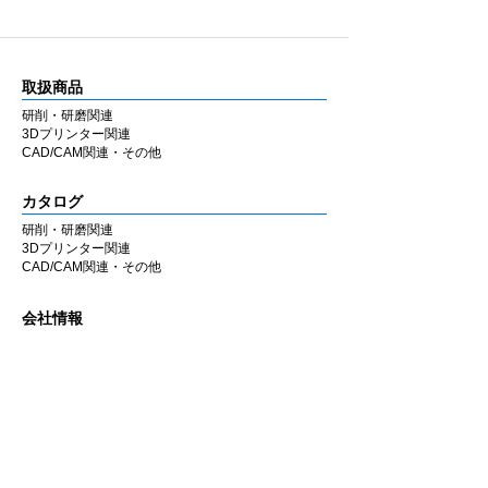
取扱商品
研削・研磨関連
3Dプリンター関連
CAD/CAM関連・その他
カタログ
研削・研磨関連
3Dプリンター関連
CAD/CAM関連・その他
会社情報
企業理念
私たちの歩み
​経営陣について
会社概要
​販売店
​お知らせ