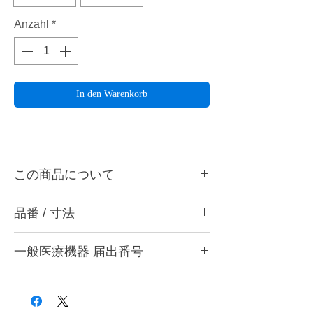
Anzahl
*
In den Warenkorb
この商品について
ハーディアロイバー E-23/EC-23は床、クラ
品番 / 寸法
ウンの形態修正、気泡削除、石こうのトリミ
ングなどに最適です。ハンドピース用。
品番
一般医療機器 届出番号
ハーディアロイバーとは・・・
品番
色
刃の形状
切刃部にダイヤチタニットを採用。従来のカ
28B3X10005000001
ーバイトバーに代わる超微粒子の新合金でで
E-23
シルバー
シングルカット
きているため、耐久性と耐摩耗性のみなら