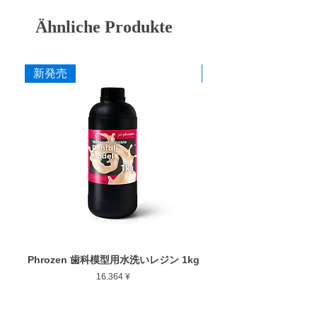
ず、チタンを含むすべての歯科用補綴材料に
EC-23
シルバー
クロスカット
対しての切削性能が非常に優れています。
Ähnliche Produkte
寸法
添付文書
作業部径φ : 1.6mm
新発売
新発売
作業部全長 : 23.0mm
最大回転数 : 15,000rpm
Phrozen 歯科模型用水洗いレジン 1kg
Phrozen ジンジバマスク
Preis
16.364 ¥