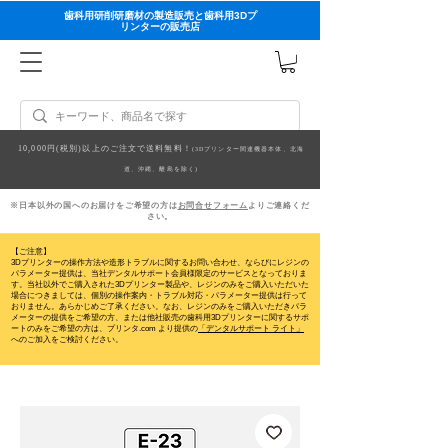
歯科用研削研磨材の製造販売と歯科用3Dプ
リンターの販売店
10,000円(税別)以上のご注文で送料無料！
(3Dプリンター関連機器本体、北海
道、沖縄、離島を除く)
※日本以外の国へのお届けをご希望の方は
お問合せフォーム
よりご連絡くだ
さい。
【ご注意】
3Dプリンターの操作方法や造形トラブルに関するお問い合わせ、ならびにレジンの
パラメーター提供は、当社デンタルサポート会員様限定のサービスとなっておりま
す。当社以外でご購入された3Dプリンター製品や、レジンのみをご購入いただいた
場合につきましては、個別の操作案内・トラブル対応・パラメーター提供は行って
おりません。
あらかじめご了承ください。なお、レジンのみをご購入いただきパラ
メーターの提供をご希望の方、または他社販売の歯科用3Dプリンターに関するサポ
ートのみをご希望の方は、プリンタ.com より提供の
「デンタルサポート ライト」
へのご加入をご検討ください。