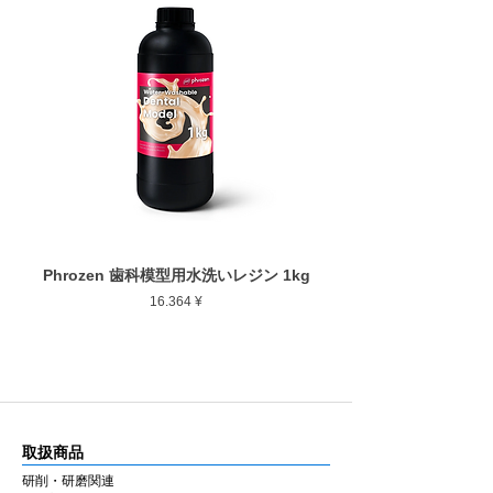
Phrozen 歯科模型用水洗いレジン 1kg
Phrozen ジンジバマスク
Preis
16.364 ¥
取扱商品
研削・研磨関連