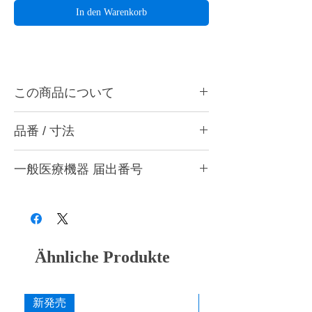
In den Warenkorb
この商品について
ハーディアロイバー D-6はレジンや石こうな
品番 / 寸法
どの研削に最適です。ハンドピース用。
品番
ハーディアロイバーとは・・・
一般医療機器 届出番号
切刃部にダイヤチタニットを採用。従来のカ
品番
色
刃の形状
ーバイトバーに代わる超微粒子の新合金でで
28B3X10005000001
きているため、耐久性と耐摩耗性のみなら
D-6
シルバー
シングルカット
ず、チタンを含むすべての歯科用補綴材料に
対しての切削性能が非常に優れています。
寸法
Ähnliche Produkte
作業部径φ : 6.0mm
添付文書
作業部全長 : 14.0mm
最大回転数 : 10,000rpm
新発売
新発売