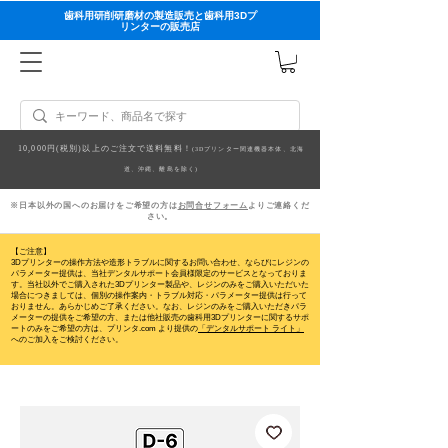
歯科用研削研磨材の製造販売と歯科用3Dプ
リンターの販売店
10,000円(税別)以上のご注文で送料無料！
(3Dプリンター関連機器本体、北海
道、沖縄、離島を除く)
※日本以外の国へのお届けをご希望の方は
お問合せフォーム
よりご連絡くだ
さい。
【ご注意】
3Dプリンターの操作方法や造形トラブルに関するお問い合わせ、ならびにレジンの
パラメーター提供は、当社デンタルサポート会員様限定のサービスとなっておりま
す。当社以外でご購入された3Dプリンター製品や、レジンのみをご購入いただいた
場合につきましては、個別の操作案内・トラブル対応・パラメーター提供は行って
おりません。
あらかじめご了承ください。なお、レジンのみをご購入いただきパラ
メーターの提供をご希望の方、または他社販売の歯科用3Dプリンターに関するサポ
ートのみをご希望の方は、プリンタ.com より提供の
「デンタルサポート ライト」
へのご加入をご検討ください。