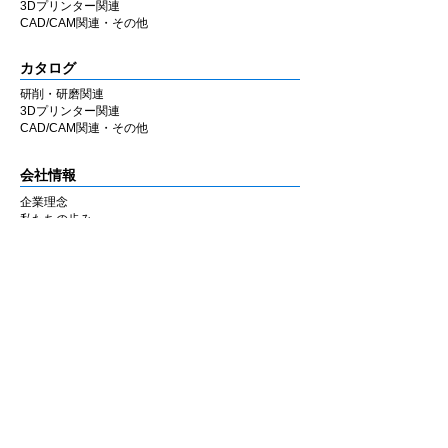
3Dプリンター関連
CAD/CAM関連・その他
カタログ
研削・研磨関連
3Dプリンター関連
CAD/CAM関連・その他
会社情報
企業理念
私たちの歩み
​経営陣について
会社概要
​販売店
​お知らせ
お知らせ
ニュース&レポート
展示会・セミナー情報
お問い合わせ