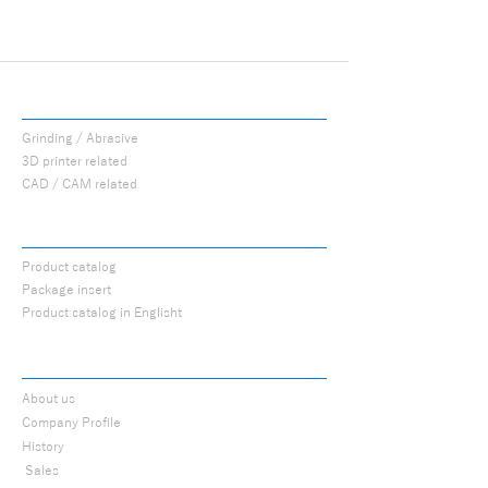
PROCUTS
Grinding / Abrasive
3D printer related
CAD / CAM related
CATALOG
Product catalog
Package insert
Product catalog in Englisht
ABOUT
About us
Company Profile
History
​
Sales