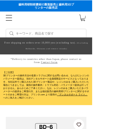
歯科用研削研磨材の製造販売と歯科用3Dプ
リンターの販売店
Free shipping on orders over 10,000 yen (excluding tax).
(Excluding
Hokkaido, Okinawa and remote islands)
*Delivery to countries other than Japan, please contact us
from
Contact form
.
【ご注意】
3Dプリンターの操作方法や造形トラブルに関するお問い合わせ、ならびにレジンの
パラメーター提供は、当社デンタルサポート会員様限定のサービスとなっておりま
す。当社以外でご購入された3Dプリンター製品や、レジンのみをご購入いただいた
場合につきましては、個別の操作案内・トラブル対応・パラメーター提供は行って
おりません。
あらかじめご了承ください。なお、レジンのみをご購入いただきパラ
メーターの提供をご希望の方、または他社販売の歯科用3Dプリンターに関するサポ
ートのみをご希望の方は、プリンタ.com より提供の
「デンタルサポート ライト」
へのご加入をご検討ください。