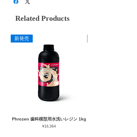
BD-6G
ゴールド
クロスカット
ハーディアロイバーとは・・・
切刃部にダイヤチタニットを採用。従来のカ
Related Products
寸法
ーバイトバーに代わる超微粒子の新合金でで
作業部径φ : 6.0mm
きているため、耐久性と耐摩耗性のみなら
作業部全長 : 13.0mm
ず、チタンを含むすべての歯科用補綴材料に
新発売
新発売
最大回転数 : 10,000rpm
対しての切削性能が非常に優れています。
添付文書
Phrozen 歯科模型用水洗いレジン 1kg
Phrozen ジンジバマスク
Price
¥16,364