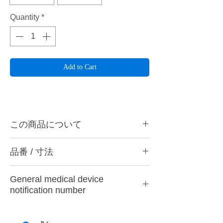
Quantity
*
Add to Cart
この商品について
ハーディアロイバー BD-6は金属やレジン、
品番 / 寸法
石こうなどの研磨に最適です。BD-6Gは表
面をさらに窒化チタンとチタン化合物のダブ
品番
ルコーティングをすることで、刃裏の摩擦係
General medical device
数を減らし、発熱を最小限に抑えることで切
品番
色
刃の形状
notification number
削粉がまとわりつきにくくなりました。表面
硬度 HV2,200、耐熱温度2,950℃に向上。ハ
BD-6
シルバー
クロスカット
28B3X10005000001
ンドピース用。