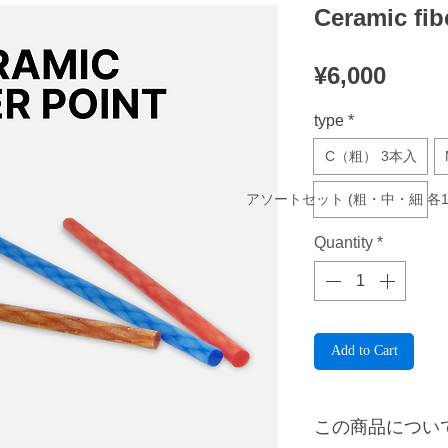
Ceramic fib
Price
¥6,000
type
*
C（粗） 3本入
アソートセット (粗・中・細 各1
Quantity
*
Add to Cart
この商品につい