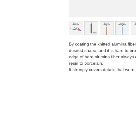
By coating the knitted alumina fiber
desired shape, and it is hard to brea
edge of hard alumina fiber always c
resin to porcelain.
It strongly covers details that were