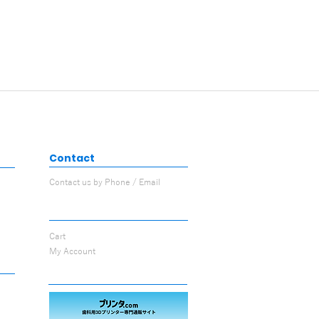
Contact
Contact us by Phone / Email
My page
Cart
My Account
3D printer special site