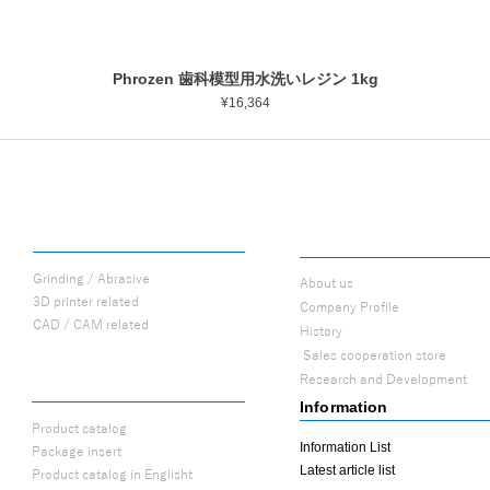
Phrozen 歯科模型用水洗いレジン 1kg
Quick View
Price
¥16,364
PROCUTS
ABOUT
Grinding / Abrasive
About us
3D printer related
Company Profile
CAD / CAM related
History
​
Sales cooperation store
Research and Development
CATALOG
Information
Product catalog
Information List
Package insert
Latest article list
Product catalog in Englisht