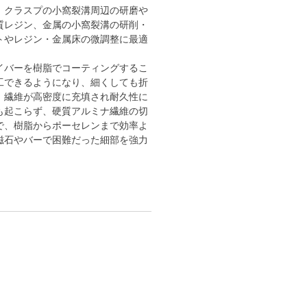
、クラスプの小窩裂溝周辺の研磨や
質レジン、金属の小窩裂溝の研削・
トやレジン・金属床の微調整に最適
イバーを樹脂でコーティングするこ
工できるようになり、細くしても折
。繊維が高密度に充填され耐久性に
も起こらず、硬質アルミナ繊維の切
で、樹脂からポーセレンまで効率よ
磁石やバーで困難だった細部を強力