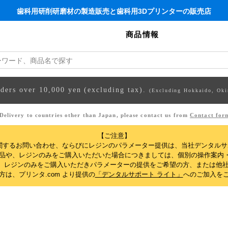
歯科用研削研磨材の製造販売と歯科用3Dプリンターの販売店
商品情報
rders over 10,000 yen (excluding tax).
(Excluding Hokkaido, Oki
Delivery to countries other than Japan, please contact us from
Contact for
【ご注意】
関するお問い合わせ、ならびにレジンのパラメーター提供は、当社デンタル
製品や、レジンのみをご購入いただいた場合につきましては、個別の操作案内
、レジンのみをご購入いただきパラメーターの提供をご希望の方、または他社
は、プリンタ.com より提供の
「デンタルサポート ライト」
へのご加入を