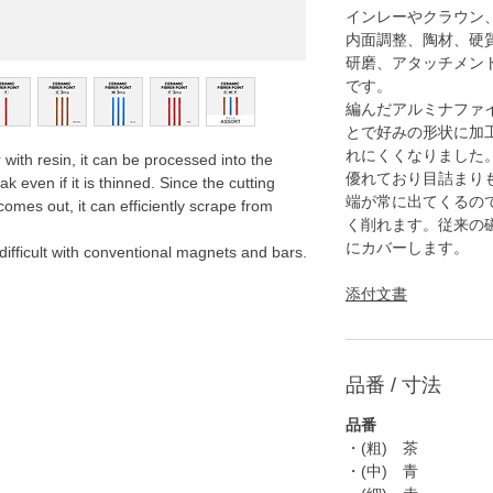
インレーやクラウン
内面調整、陶材、硬
研磨、アタッチメン
です。
編んだアルミナファ
とで好みの形状に加
れにくくなりました
 with resin, it can be processed into the
優れており目詰まり
k even if it is thinned. Since the cutting
端が常に出てくるの
omes out, it can efficiently scrape from
く削れます。従来の
にカバーします。
 difficult with conventional magnets and bars.
添付文書
品番 / 寸法
品番
・(粗) 茶
・(中) 青