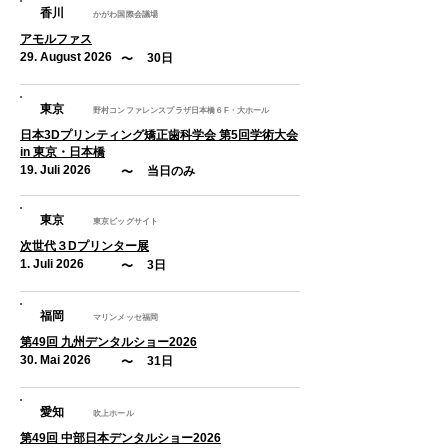
香川
かがわ国際会議場
アモルファス
29. August 2026
30日
​〜
東京
野村コンファレンスプラザ日本橋６F・大ホール
日本3Dプリンティング矯正歯科学会 第5回学術大会
in 東京・日本橋
19. Juli 2026
当日のみ
​〜
東京
東京ビッグサイト
次世代３Dプリンター展
1. Juli 2026
3日
​〜
福岡
マリンメッセ福岡
第49回 九州デンタルショー2026
30. Mai 2026
31日
​〜
愛知
吹上ホール
第49回 中部日本デンタルショー2026