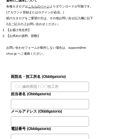
資料のご請求について
各種カタログは
こちらのページ
よりダウンロードが可能です。
(アカウント登録またはログインが必須。)
紙のカタログをご要望の方は、その他お問い合せ記入欄に以下
2点ご記入の上お問い合わせください。
【お届け先住所】
【お求めの資料、部数】
お問い合わせフォームが動作しない場合は、
support@mt-
chuo.jp
へご連絡ください。
医院名・技工所名
(Obbligatorio)
担当者名
(Obbligatorio)
メールアドレス
(Obbligatorio)
電話番号
(Obbligatorio)